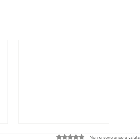
Valutazione 0 stelle su 5.
Non ci sono ancora valuta