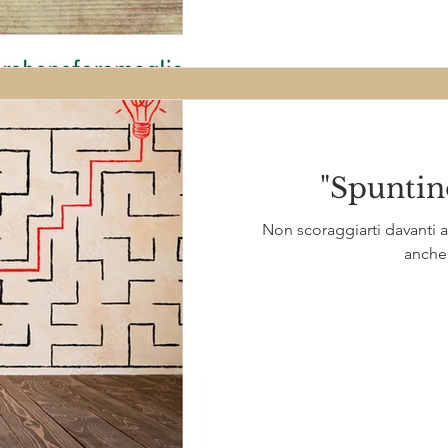
"Spuntin
Non scoraggiarti davanti a
anche