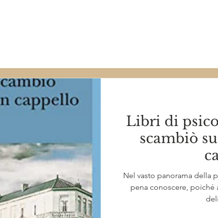
Diario di bordo
Libri di psic
scambiò su
c
Nel vasto panorama della ps
pena conoscere, poiché 
del