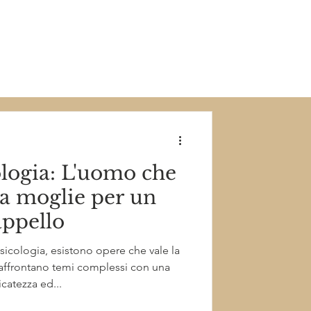
ologia: L'uomo che
a moglie per un
appello
icologia, esistono opere che vale la
affrontano temi complessi con una
icatezza ed...